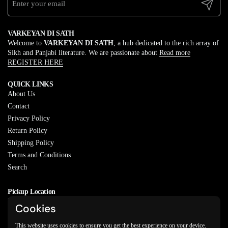
Submit
VARKEYAN DI SATH
Welcome to
VARKEYAN DI SATH
, a hub dedicated to the rich array of
Sikh and Panjabi literature. We are passionate about
Read more
REGISTER HERE
QUICK LINKS
About Us
Contact
Privacy Policy
Return Policy
Shipping Policy
Terms and Conditions
Search
Pickup Location
20829 77A Ave, Langley, BC
Cookies
V2Y 0Y5
This website uses cookies to ensure you get the best experience on your device.