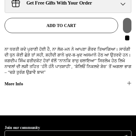
Get Free Gifts With Your Order
Sant Jarnail Singh Ji- Tote Bag
Claim
$100.00 away to unlock!
ADD TO CART
ਨਾ ਧਰਤੀ ਕਦੇ ਪੁਰਾਣੀ ਹੋਈ ਹੈ, ਨਾ ਲੋਕ-ਮਨ ਨੇ ਆਪਣਾ ਗੌਰਵ ਤਿਆਗਿਆ। ਸਾਰੰਗੀ
ਦੀ ਧੁਨ ਕੋਈ ਛੇੜੇ ਤਾਂ ਸਹੀ, ਸ਼ਹੀਦੀ ਗਾਨੇ ਖੁਦ-ਬ-ਖੁਦ ਅਸਮਾਨੋ ਹੇਠ ਆ ਉਤਰਦੇ ਹਨ।
ਜਗਦੀਪ ਸਿੰਘ ਫਰੀਦਕੋਟ ਹੋਰਾਂ ਵੱਲੋਂ “ਨਾਨਕਿ ਰਾਜੁ ਚਲਾਇਆ” ਸਿਰਲੇਖ ਹੇਠ ਲਿਖੇ
ਨਾਵਲਾਂ ਦੀ ਲੜੀ ਤਹਿਤ ‘ਹੰਨੈ ਹੰਨੈ ਪਾਤਸ਼ਾਹੀ’, ‘ਬੇਲਿਓਂ ਨਿਕਲਦੇ ਸ਼ੇਰ’ ਤੋਂ ਅਗਲਾ ਭਾਗ
– “ਚੜੇ ਤੁਰੰਗ ਉਡਾਵੈ ਬਾਜ”
More Info
Join our community