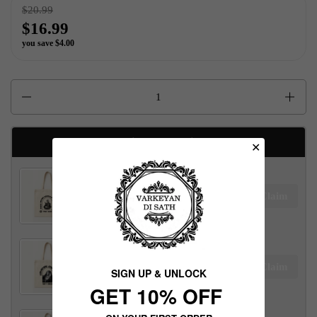
$20.99
$16.99
you save $4.00
Quantity
Available Free gifts
✕
Maharaja Ranjit Singh Tote Bag
Claim
$100.00 away to unlock!
Maharani Jind Kaur Tote Bag
Claim
SIGN UP & UNLOCK
$100.00 away to unlock!
G​ET 10% OFF