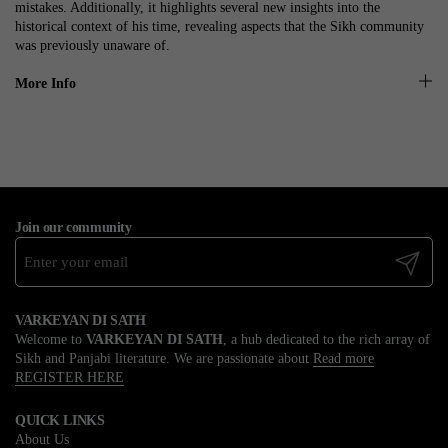
mistakes. Additionally, it highlights several new insights into the
historical context of his time, revealing aspects that the Sikh community
was previously unaware of.
More Info
Join our community
Submit
VARKEYAN DI SATH
Welcome to
VARKEYAN DI SATH
, a hub dedicated to the rich array of
Sikh and Panjabi literature. We are passionate about
Read more
REGISTER HERE
QUICK LINKS
About Us