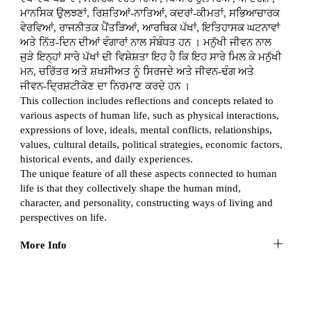
ਮਾਨਸਿਕ ਉਲਝਣਾਂ, ਰਿਸ਼ਤਿਆਂ-ਨਾਤਿਆਂ, ਕਦਰਾਂ-ਕੀਮਤਾਂ, ਸਭਿਆਚਾਰਕ
ਵੇਰਵਿਆਂ, ਰਾਜਨੀਤਕ ਪੈਂਤੜਿਆਂ, ਆਰਥਿਕ ਪੱਖਾਂ, ਇਤਿਹਾਸਕ ਘਟਨਾਵਾਂ
ਅਤੇ ਨਿੱਤ-ਦਿਨ ਦੀਆਂ ਵੰਗਾਰਾਂ ਨਾਲ ਸੰਬੰਧਤ ਹਨ । ਮਨੁੱਖੀ ਜੀਵਨ ਨਾਲ
ਜੁੜੇ ਇਨ੍ਹਾਂ ਸਾਰੇ ਪੱਖਾਂ ਦੀ ਵਿਸ਼ੇਸ਼ਤਾ ਇਹ ਹੈ ਕਿ ਇਹ ਸਾਰੇ ਮਿਲ ਕੇ ਮਨੁੱਖੀ
ਮਨ, ਚਰਿੱਤਰ ਅਤੇ ਸ਼ਖਸੀਅਤ ਨੂੰ ਸਿਰਜਦੇ ਅਤੇ ਜੀਵਨ-ਢੰਗ ਅਤੇ
ਜੀਵਨ-ਦ੍ਰਿਸ਼ਟੀਕੋਣ ਦਾ ਨਿਰਮਾਣ ਕਰਦੇ ਹਨ ।
This collection includes reflections and concepts related to
various aspects of human life, such as physical interactions,
expressions of love, ideals, mental conflicts, relationships,
values, cultural details, political strategies, economic factors,
historical events, and daily experiences.
The unique feature of all these aspects connected to human
life is that they collectively shape the human mind,
character, and personality, constructing ways of living and
perspectives on life.
More Info