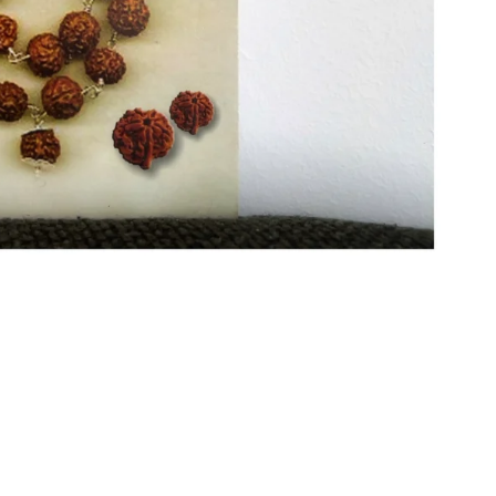
✕
SIGN UP & UNLOCK
G​ET 10% OFF
ON YOUR FIRST ORDER
Don't Miss Out...