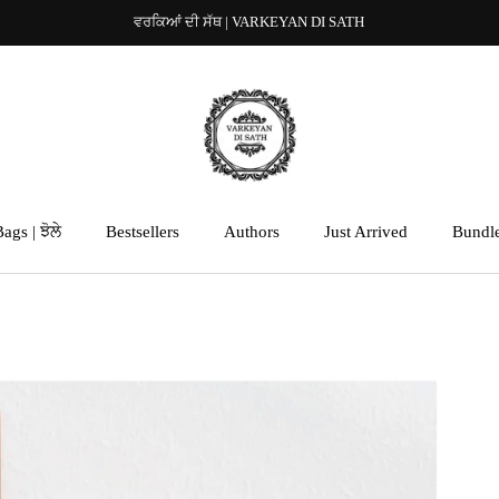
ਵਰਕਿਆਂ ਦੀ ਸੱਥ | VARKEYAN DI SATH
ags | ਝੋਲੇ
Bestsellers
Authors
Just Arrived
Bundl