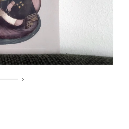
✕
de
Next slide
SIGN UP & UNLOCK
G​ET 10% OFF
ON YOUR FIRST ORDER
Don't Miss Out...