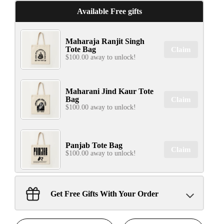
Available Free gifts
Maharaja Ranjit Singh
Tote Bag
Claim
$100.00 away to unlock!
Maharani Jind Kaur Tote
Bag
Claim
$100.00 away to unlock!
Panjab Tote Bag
Claim
$100.00 away to unlock!
Sant Jarnail Singh Ji- Tote
Get Free Gifts With Your Order
Bag
Claim
$100.00 away to unlock!