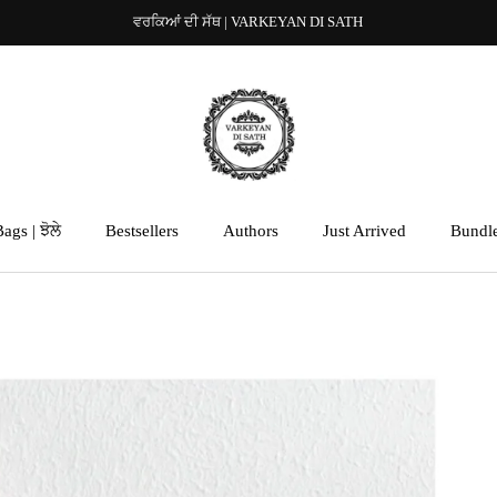
ਵਰਕਿਆਂ ਦੀ ਸੱਥ | VARKEYAN DI SATH
ags | ਝੋਲੇ
Bestsellers
Authors
Just Arrived
Bundl