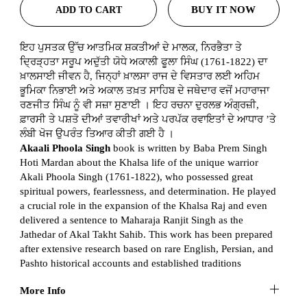
BUY IT NOW
ADD TO CART
ਇਹ ਪੁਸਤਕ ਉੱਚ ਆਤਮਿਕ ਸ਼ਕਤੀਆਂ ਦੇ ਮਾਲਕ, ਨਿਰਭੈਤਾ ਤੇ
ਦ੍ਰਿੜ੍ਹਤਾ ਸਰੂਪ ਅਦੁੱਤੀ ਯੋਧੇ ਅਕਾਲੀ ਫੂਲਾ ਸਿੰਘ (1761-1822) ਦਾ
ਖ਼ਾਲਸਾਈ ਜੀਵਨ ਹੈ, ਜਿਨ੍ਹਾਂ ਖ਼ਾਲਸਾ ਰਾਜ ਦੇ ਵਿਸਤਾਰ ਲਈ ਅਹਿਮ
ਭੂਮਿਕਾ ਨਿਭਾਈ ਅਤੇ ਅਕਾਲ ਤਖ਼ਤ ਸਾਹਿਬ ਦੇ ਜਥੇਦਾਰ ਵਜੋਂ ਮਹਾਰਾਜਾ
ਰਣਜੀਤ ਸਿੰਘ ਨੂੰ ਵੀ ਸਜ਼ਾ ਸੁਣਾਈ । ਇਹ ਰਚਨਾ ਦੁਰਲਭ ਅੰਗ੍ਰਜ਼ੀ,
ਫ਼ਾਰਸੀ ਤੇ ਪਸ਼ਤੋ ਦੀਆਂ ਤਵਾਰੀਖਾਂ ਅਤੇ ਪਰਪੱਕ ਰਵਾਇਤਾਂ ਦੇ ਆਧਾਰ ’ਤੇ
ਲੰਬੀ ਖੋਜ ਉਪਰੰਤ ਤਿਆਰ ਕੀਤੀ ਗਈ ਹੈ ।
Akaali Phoola Singh
book is written by Baba Prem Singh
Hoti Mardan about the Khalsa life of the unique warrior
Akali Phoola Singh (1761-1822), who possessed great
spiritual powers, fearlessness, and determination. He played
a crucial role in the expansion of the Khalsa Raj and even
delivered a sentence to Maharaja Ranjit Singh as the
Jathedar of Akal Takht Sahib. This work has been prepared
after extensive research based on rare English, Persian, and
Pashto historical accounts and established traditions
More Info