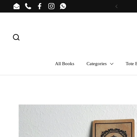
Skip to content
Email
Phone
Facebook
Instagram
WhatsApp
Previous
All Books
Categories
Tote B