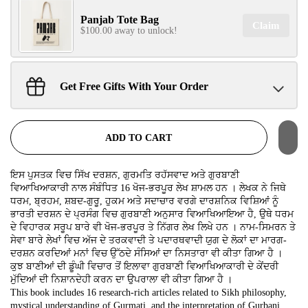
G​ET 10% OFF
Panjab Tote Bag
Claim
$100.00 away to unlock!
ON YOUR FIRST ORDER
Don't Miss Out...
Get Free Gifts With Your Order
Sant Jarnail Singh Ji- Tote Bag
Claim
$100.00 away to unlock!
SIGN UP NOW!
ADD TO CART
No, thanks
ਇਸ ਪੁਸਤਕ ਵਿਚ ਸਿੱਖ ਦਰਸ਼ਨ, ਗੁਰਮਤਿ ਰਹੱਸਵਾਦ ਅਤੇ ਗੁਰਬਾਣੀ
ਵਿਆਖਿਆਕਾਰੀ ਨਾਲ ਸੰਬੰਧਿਤ 16 ਖੋਜ-ਭਰਪੂਰ ਲੇਖ ਸ਼ਾਮਲ ਹਨ । ਲੇਖਕ ਨੇ ਜਿਥੇ
ਧਰਮ, ਬ੍ਰਹਮ, ਸ਼ਬਦ-ਗੁਰੂ, ਹੁਕਮ ਅਤੇ ਸਦਾਚਾਰ ਵਰਗੇ ਦਾਰਸ਼ਨਿਕ ਵਿਸ਼ਿਆਂ ਨੂੰ
ਭਾਰਤੀ ਦਰਸ਼ਨ ਦੇ ਪ੍ਰਸੰਗ ਵਿਚ ਗੁਰਬਾਣੀ ਅਨੁਸਾਰ ਵਿਆਖਿਆਇਆ ਹੈ, ਉਥੇ ਧਰਮ
ਦੇ ਵਿਹਾਰਕ ਸਰੂਪ ਬਾਰੇ ਵੀ ਖੋਜ-ਭਰਪੂਰ ਤੇ ਨਿੱਗਰ ਲੇਖ ਲਿਖੇ ਹਨ । ਨਾਮ-ਸਿਮਰਨ ਤੇ
ਸੇਵਾ ਬਾਰੇ ਲੇਖਾਂ ਵਿਚ ਅੱਜ ਦੇ ਤਰਕਵਾਦੀ ਤੇ ਪਦਾਰਥਵਾਦੀ ਯੁਗ ਦੇ ਲੋਕਾਂ ਦਾ ਮਾਰਗ-
ਦਰਸ਼ਨ ਕਰਦਿਆਂ ਮਨਾਂ ਵਿਚ ਉੱਠਦੇ ਸੰਸਿਆਂ ਦਾ ਨਿਸਤਾਰਾ ਵੀ ਕੀਤਾ ਗਿਆ ਹੈ ।
ਕੁਝ ਬਾਣੀਆਂ ਦੀ ਡੂੰਘੀ ਵਿਚਾਰ ਤੋਂ ਇਲਾਵਾ ਗੁਰਬਾਣੀ ਵਿਆਖਿਆਕਾਰੀ ਦੇ ਕੇਂਦਰੀ
ਮੁੱਦਿਆਂ ਦੀ ਨਿਸ਼ਾਨਦੇਹੀ ਕਰਨ ਦਾ ਉਪਰਾਲਾ ਵੀ ਕੀਤਾ ਗਿਆ ਹੈ
।
This book includes 16 research-rich articles related to Sikh philosophy,
mystical understanding of Gurmati, and the interpretation of Gurbani.