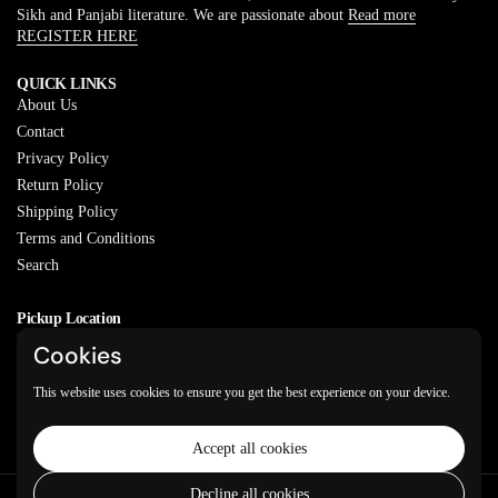
Sikh and Panjabi literature. We are passionate about
Read more
REGISTER HERE
QUICK LINKS
About Us
Contact
Privacy Policy
Return Policy
Shipping Policy
Terms and Conditions
Search
Pickup Location
20829 77A Ave, Langley, BC
Cookies
V2Y 0Y5
This website uses cookies to ensure you get the best experience on your device.
Email
Phone
Facebook
Instagram
WhatsApp
Accept all cookies
Decline all cookies