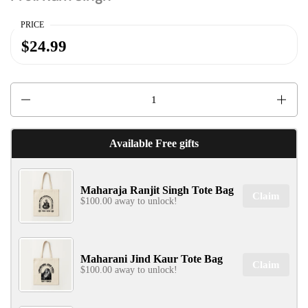
PRICE
$24.99
Quantity
Available Free gifts
✕
Maharaja Ranjit Singh Tote Bag
Claim
$100.00 away to unlock!
Maharani Jind Kaur Tote Bag
Claim
$100.00 away to unlock!
SIGN UP & UNLOCK