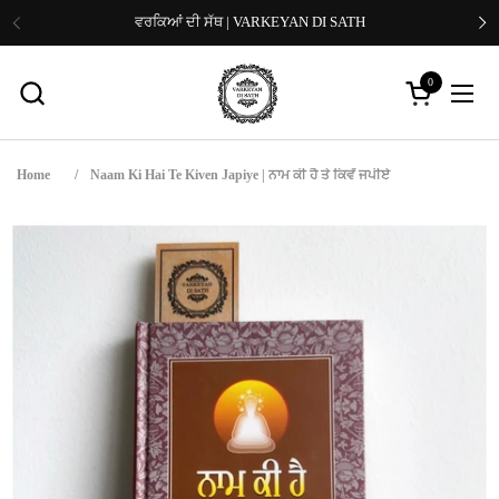
Skip to content
ਵਰਕਿਆਂ ਦੀ ਸੱਥ | VARKEYAN DI SATH
Previous
Ne
0
Open cart
Open
Home
/
Naam Ki Hai Te Kiven Japiye | ਨਾਮ ਕੀ ਹੈ ਤੇ ਕਿਵੇਂ ਜਪੀਏ