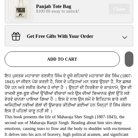
Panjab Tote Bag
Claim
$100.00 away to unlock!
Get Free Gifts With Your Order
Sant Jarnail Singh Ji- Tote Bag
Claim
$100.00 away to unlock!
ADD TO CART
ਇਹ ਪੁਸਤਕ ਮਹਾਰਾਜਾ ਰਣਜੀਤ ਸਿੰਘ ਦੇ ਦੂਜੇ ਸ਼ਹਿਜ਼ਾਦੇ ਮਹਾਰਾਜਾ ਸ਼ੇਰ ਸਿੰਘ (1807-
1843) ਦਾ ਜੀਵਨ ਪੇਸ਼ ਕਰਦੀ ਹੈ, ਜਿਸ ਦੇ ਪੜ੍ਹਿਆਂ ਮਨ ਤੜਫ ਉਠਦਾ ਹੈ, ਨੈਣ ਛਲਕ
ਪੈਂਦੇ ਹਨ ਅਤੇ ਸਰੀਰ ਰੋਮਾਂਚ ਹੋ ਜਾਂਦਾ ਹੈ । ਉਨ੍ਹਾਂ ਦੀ ਨਿਰਭੈਤਾ ਦੇ ਕਾਰਨਾਮੇ, ਉਸ ਦੀ
ਰਾਜਸੀ ਸੂਝ-ਬੂਝ ਦੀਆਂ ਉੱਚੀਆਂ ਵੀਚਾਰਾਂ ਅਤੇ ਉਸ ਦੀਆਂ ਭਿਆਨਕ ਭੁੱਲਾਂ ਉੱਤੇ ਸਣੇ
ਵੇਰਵੇ ਚਾਨਣਾ ਪਾਇਆ ਗਿਆ ਹੈ । ਇਸ ਦੇ ਨਾਲ ਉਸ ਸਮੇਂ ਦੇ ਇਤਿਹਾਸ ਬਾਰੇ ਕਈ
ਅਜਿਹੀਆਂ ਨਵੀਆਂ ਗੱਲਾਂ ਵੀ ਉਜਾਗਰ ਕੀਤੀਆਂ ਗਈਆਂ ਹਨ ਜਿਨ੍ਹਾਂ ਤੋਂ ਸਿੱਖ ਸੰਸਾਰ
ਇਸ ਤੋਂ ਪਹਿਲਾਂ ਜਾਣੂ ਨਹੀਂ ਸੀ ।
This book presents the life of Maharaja Sher Singh (1807-1843), the
second son of Maharaja Ranjit Singh. Reading about him stirs deep
emotions, causing tears to flow and the body to shudder with excitement.
It delves into his acts of bravery, high political acumen, and significant