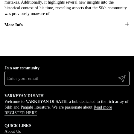
mistakes. Additionally, it highlights several new insights into the
historical context of his time, revealing aspects that the Sikh community
was previously unaware of.
More Info
Join our community
Submit
VARKEYAN DI SATH
Welcome to
VARKEYAN DI SATH
, a hub dedicated to the rich array of
Sikh and Panjabi literature. We are passionate about
Read more
REGISTER HERE
QUICK LINKS
About Us