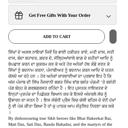
Sant Jarnail Singh Ji- Tote
Get Free Gifts With Your Order
Bag
Claim
$100.00 away to unlock!
ADD TO CART
ਸਿੱਖਾਂ ਦੇ ਅਸਲ ਨਾਇਕਾਂ ਜਿਵੇਂ ਕਿ ਭਾਈ ਹਕੀਕਤ ਰਾਏ, ਮਤੀ ਦਾਸ, ਸਤੀ
ਦਾਸ, ਬੰਦਾ ਬਹਾਦਰ, ਗ਼ਦਰ ਦੇ, ਜੱਲ੍ਹਿਆਂਵਾਲੇ ਬਾਗ਼ ਦੇ ਸ਼ਹੀਦਾਂ ਆਦਿ ਨੂੰ
ਬੇਪਛਾਣ ਕਰਨ ਦਾ ਕੁਕਰਮ ਕਰ ਕੇ ਅਤੇ ਹੋਰ ਅਨੇਕਾਂ ਹੱਥ ਕੰਡੇ ਵਰਤ ਕੇ
ਸਿੱਖਾਂ ਨੂੰ ਬਦਨਾਮ ਕਰਨਾ, ਪੰਜਾਬੀਅਤ ਨੂੰ ਬਦਨਾਮ ਕਰਨ ਆਦਿ ਦੇ ਯਤਨ
ਚੱਲਦੇ ਆ ਰਹੇ ਹਨ । ਹੋਰ ਅਨੇਕਾਂ ਕਾਰਵਾਈਆਂ ਦਾ ਪ੍ਰਭਾਵ ਇਹ ਹੈ ਕਿ
ਅੱਜ ਪੰਜਾਬ ਦੀ ਸਿੱਖ ਨੌਜਵਾਨੀ ਭਗਤ ਸਿੰਘ ਵਾਂਗ ਬਸੰਤ ਪੰਚਮੀ ’ਤੇ ਬਸੰਤੀ
ਪੱਗ ਬੰਨ੍ਹ ਕੇ ਗਰਬਗ੍ਰਸਤ ਰਹਿੰਦਾ ਹੈ । ਇਹ ਪੁਸਤਕ ਨਾਇਕਤਵ ਦੇ
ਇਨ੍ਹਾਂ ਪ੍ਰਪੰਚ ਦਾ ਪਿਛੋਕੜ ਬਿਆਨ ਕਰ ਕੇ ਇਸਦੇ ਅੰਦਰਲੇ ਸੱਚ ਨੂੰ
ਉਭਾਰਨ ਦਾ ਜਤਨ ਹੈ । ਇਸ ਸੰਬੰਧੀ ਪ੍ਰੈਸ ਵਿਚ ਚੱਲੀ ਬਹਿਸ ਦੇ ਦੋਨੋਂ ਪੱਖਾਂ
ਨੂੰ ਵੀ ਪੇਸ਼ ਕੀਤਾ ਗਿਆ ਹੈ ਤਾਂ ਜੁ ਪਾਠਕ ਆਪ ਸੰਤੁਲਿਤ ਨਿਰਣਾ ਕਰ ਸਕੇ
।
By dishonouring true Sikh heroes like Bhai Hakeekat Rai,
Mati Das, Sati Das, Banda Bahadur, and the martyrs of the