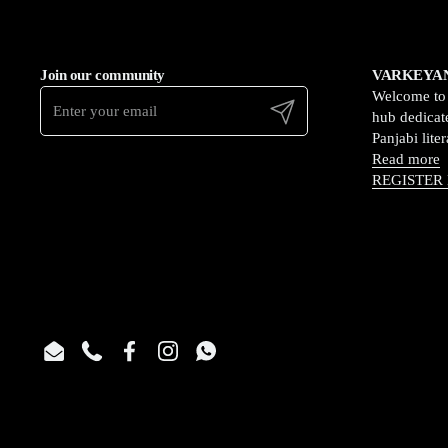
Join our community
VARKEYAN
Welcome t
Submit
hub dedicate
Panjabi lite
Read more
REGISTER
Email
Phone
Facebook
Instagram
WhatsApp