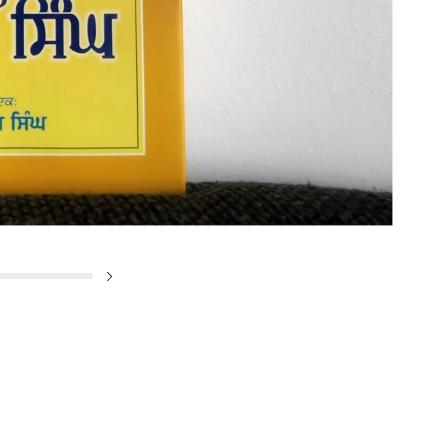
✕
Next slide