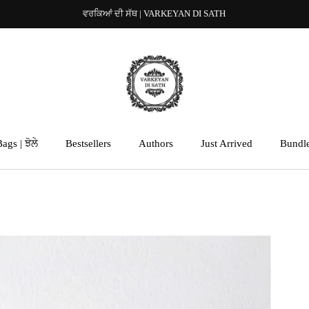
ਵਰਕਿਆਂ ਦੀ ਸੱਥ | VARKEYAN DI SATH
ags | ਝੋਲੇ
Bestsellers
Authors
Just Arrived
Bundl