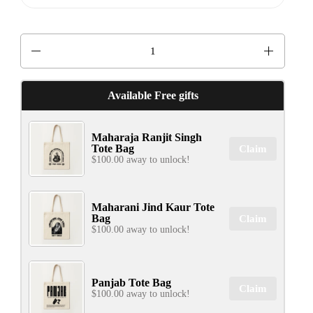
Quantity
Available Free gifts
Maharaja Ranjit Singh
Tote Bag
Claim
$100.00 away to unlock!
Maharani Jind Kaur Tote
Bag
Claim
$100.00 away to unlock!
Panjab Tote Bag
Claim
$100.00 away to unlock!