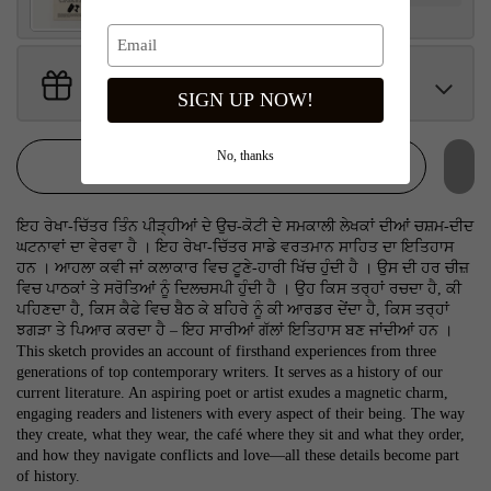
Get Free Gifts With Your Order
Sant Jarnail Singh Ji- Tote Bag
Claim
SIGN UP NOW!
$100.00 away to unlock!
No, thanks
ADD TO CART
ਇਹ ਰੇਖਾ-ਚਿੱਤਰ ਤਿੰਨ ਪੀੜ੍ਹੀਆਂ ਦੇ ਉਚ-ਕੋਟੀ ਦੇ ਸਮਕਾਲੀ ਲੇਖਕਾਂ ਦੀਆਂ ਚਸ਼ਮ-ਦੀਦ
ਘਟਨਾਵਾਂ ਦਾ ਵੇਰਵਾ ਹੈ । ਇਹ ਰੇਖਾ-ਚਿੱਤਰ ਸਾਡੇ ਵਰਤਮਾਨ ਸਾਹਿਤ ਦਾ ਇਤਿਹਾਸ
ਹਨ । ਆਹਲਾ ਕਵੀ ਜਾਂ ਕਲਾਕਾਰ ਵਿਚ ਟੂਣੇ-ਹਾਰੀ ਖਿੱਚ ਹੁੰਦੀ ਹੈ । ਉਸ ਦੀ ਹਰ ਚੀਜ਼
ਵਿਚ ਪਾਠਕਾਂ ਤੇ ਸਰੋਤਿਆਂ ਨੂੰ ਦਿਲਚਸਪੀ ਹੁੰਦੀ ਹੈ । ਉਹ ਕਿਸ ਤਰ੍ਹਾਂ ਰਚਦਾ ਹੈ, ਕੀ
ਪਹਿਣਦਾ ਹੈ, ਕਿਸ ਕੈਫੇ ਵਿਚ ਬੈਠ ਕੇ ਬਹਿਰੇ ਨੂੰ ਕੀ ਆਰਡਰ ਦੇਂਦਾ ਹੈ, ਕਿਸ ਤਰ੍ਹਾਂ
ਝਗੜਾ ਤੇ ਪਿਆਰ ਕਰਦਾ ਹੈ – ਇਹ ਸਾਰੀਆਂ ਗੱਲਾਂ ਇਤਿਹਾਸ ਬਣ ਜਾਂਦੀਆਂ ਹਨ ।
This sketch provides an account of firsthand experiences from three
generations of top contemporary writers. It serves as a history of our
current literature. An aspiring poet or artist exudes a magnetic charm,
engaging readers and listeners with every aspect of their being. The way
they create, what they wear, the café where they sit and what they order,
and how they navigate conflicts and love—all these details become part
of history.