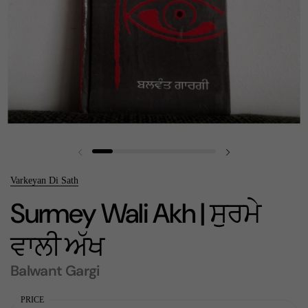
Previous slide
Next slide
Varkeyan Di Sath
Surmey Wali Akh | ਸੁਰਮੇ
ਵਾਲੀ ਅੱਖ
Balwant Gargi
PRICE