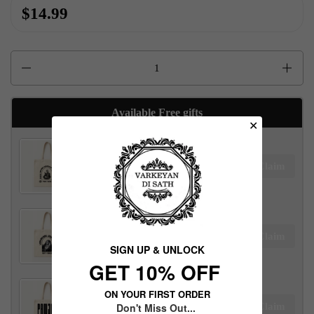
$14.99
Quantity
Available Free gifts
✕
Maharaja Ranjit Singh Tote Bag
Claim
$100.00 away to unlock!
Maharani Jind Kaur Tote Bag
Claim
$100.00 away to unlock!
SIGN UP & UNLOCK
G​ET 10% OFF
ON YOUR FIRST ORDER
Panjab Tote Bag
Claim
Don't Miss Out...
$100.00 away to unlock!