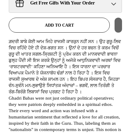
Sant Jarnail Singh Ji- Tote
Get Free Gifts With Your Order
Bag
Claim
$100.00 away to unlock!
ADD TO CART
ਗ਼ਦਰੀ ਬਾਬੇ ਕੋਈ ਆਮ ਜਿਹੇ ਰਾਜਸੀ ਕਾਰਕੁਨ ਨਹੀਂ ਸਨ । ਉਹ ਗੁਰੂ-ਲਿਵ
ਵਿਚ ਰਹਿੰਦੇ ਹੋਏ ਹੀ ਦੇਸ਼-ਭਗਤ ਸਨ । ਉਨਾਂ ਦੇ ਹਰ ਬਚਨ ਤੇ ਕਰਮ ਵਿਚੋਂ
ਗੁਰੂ ਦੀ ਖਾਤਰ ਸਗਲ-ਸ੍ਰਿਸ਼ਟੀ ਨੂੰ ਪ੍ਰੇਮ ਕਰਨ ਦੀ ਮਾਨਵਵਾਦੀ ਭਾਵਨਾ
ਡੁਲ੍ਹ ਪੈਂਦੀ ਸੀ ਇਸ ਕਰਕੇ ਉਨ੍ਹਾਂ ਨੂੰ ਅਜੋਕੇ ਆਧੁਨਿਕਵਾਦੀ ਅਰਥਾਂ ਵਿਚ
‘ਰਾਸ਼ਟਰਵਾਦੀ’ ਕਹਿਣਾ ਅਨਿਆਇ ਹੈ । ਇਸ ਧਾਰਨਾ ਦਾ ਪਰਚਾਰ
ਵਿਆਪਕ ਪੈਮਾਨੇ ਤੇ ਯੋਜਨਾਬੱਧ ਢੰਗਾਂ ਨਾਲ ਹੋ ਰਿਹਾ ਹੈ । ਇਸ ਵਿਚ
ਰਾਜਸੀ ਸੁਆਰਥ ਦੇ ਅੰਸ਼ ਸ਼ਾਮਲ ਹਨ । ਇਹ ਬਿਪਰ ਸੰਸਕਾਰ ਹੈ, ਜਿਹੜਾ
ਵੰਨ-ਸੁਵੰਨੇ ਮਨ-ਲੁਭਾਉਣੇ ਸਿਧਾਂਤਕ ਅੰਦਾਜ਼ਾਂ – ਭਗਵੇਂ, ਲਾਲ ਤਿਰੰਗੀ ਤੇ
ਰੰਗ-ਬਿਰੰਗੇ ਲਿਬਾਸਾਂ ਵਿਚ ਪ੍ਰਗਟ ਹੋ ਰਿਹਾ ਹੈ ।
Ghadri Babas were not just ordinary political operatives;
they were patriots deeply embedded in a spiritual ethos.
Their every word and action was infused with a
humanitarian sentiment that reflected a love for all creation,
inspired by their faith in the Guru. Thus, labeling them as
"nationalists" in contemporary terms is unjust. This notion is