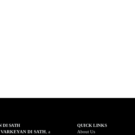
 DI SATH
QUICK LINKS
o
VARKEYAN DI SATH
, a
About Us