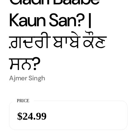
Kaun San? |
ਗ਼ਦਰੀ ਬਾਬੇ ਕੌਣ
ਸਨ?
Ajmer Singh
PRICE
$24.99