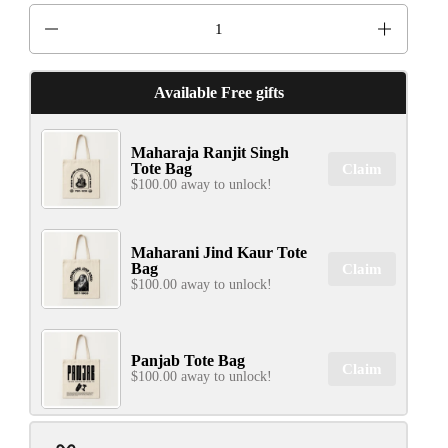
Quantity
Available Free gifts
Maharaja Ranjit Singh
Tote Bag
Claim
$100.00 away to unlock!
Maharani Jind Kaur Tote
Bag
Claim
$100.00 away to unlock!
Panjab Tote Bag
Claim
$100.00 away to unlock!