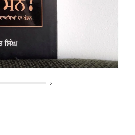
✕
Next slide
SIGN UP & UNLOCK
G​ET 10% OFF