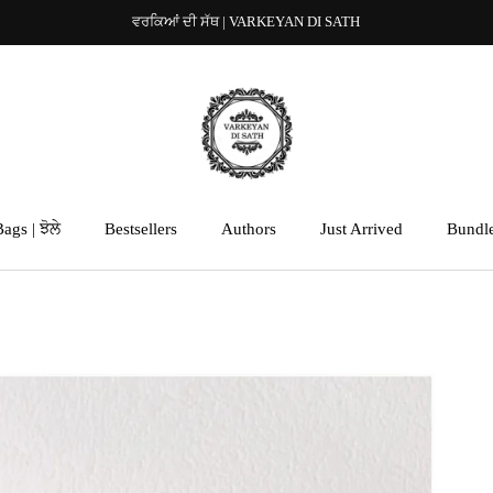
ਵਰਕਿਆਂ ਦੀ ਸੱਥ | VARKEYAN DI SATH
ags | ਝੋਲੇ
Bestsellers
Authors
Just Arrived
Bundl