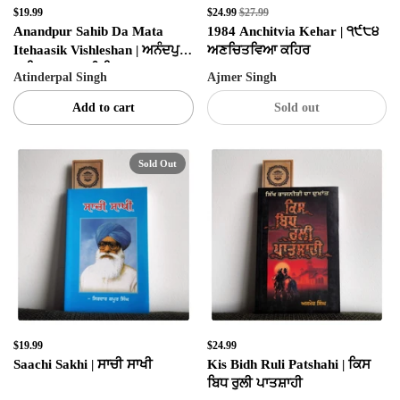
$19.99
$24.99
$27.99
Anandpur Sahib Da Mata
1984 Anchitvia Kehar | ੧੯੮੪
Itehaasik Vishleshan | ਅਨੰਦਪੁਰ
ਅਣਚਿਤਵਿਆ ਕਹਿਰ
ਸਾਹਿਬ ਦਾ ਮਤਾ ਇਤਿਹਾਸਕ
Atinderpal Singh
Ajmer Singh
ਵਿਸ਼ਲੇਸ਼ਣ
Add to cart
Sold out
Sold Out
✕
SIGN UP & UNLOCK
$19.99
$24.99
G​ET 10% OFF
Saachi Sakhi | ਸਾਚੀ ਸਾਖੀ
Kis Bidh Ruli Patshahi | ਕਿਸ
ਬਿਧ ਰੁਲੀ ਪਾਤਸ਼ਾਹੀ
ON YOUR FIRST ORDER