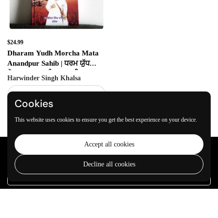
$24.99
Dharam Yudh Morcha Mata
Anandpur Sahib | ਧਰਮ ਯੁੱਧ
ਮੋਰਚਾ ਮਤਾ ਆਨੰਦਪੁਰ ਸਾਹਿਬ
Harwinder Singh Khalsa
Sold out
Cookies
This website uses cookies to ensure you get the best experience on your device.
Accept all cookies
Join our community
Decline all cookies
Submit
VARKEYAN DI SATH
Welcome to
VARKEYAN DI SATH
, a hub dedicated to the rich array of