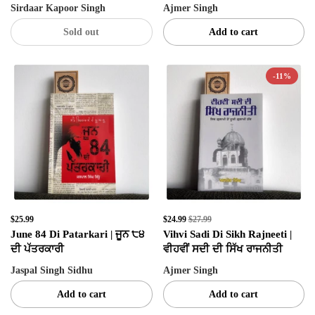
Sirdaar Kapoor Singh
Ajmer Singh
Don't Miss Out...
Sold out
Add to cart
-11%
SIGN UP NOW!
No, thanks
$25.99
$24.99
$27.99
June 84 Di Patarkari | ਜੂਨ ੮੪
Vihvi Sadi Di Sikh Rajneeti |
ਦੀ ਪੱਤਰਕਾਰੀ
ਵੀਹਵੀਂ ਸਦੀ ਦੀ ਸਿੱਖ ਰਾਜਨੀਤੀ
Jaspal Singh Sidhu
Ajmer Singh
Add to cart
Add to cart