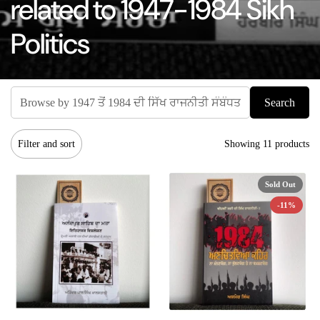
related to 1947-1984 Sikh
Politics
Search
Filter and sort
Showing 11 products
Sold Out
-11%