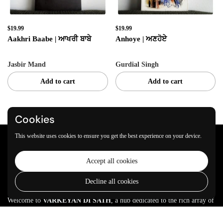
$19.99
$19.99
Aakhri Baabe | ਆਖਰੀ ਬਾਬੇ
Anhoye | ਅਣਹੋਏ
Jasbir Mand
Gurdial Singh
Add to cart
Add to cart
Cookies
This website uses cookies to ensure you get the best experience on your device.
Join our community
Accept all cookies
Submit
Decline all cookies
VARKEYAN DI SATH
Welcome to
VARKEYAN DI SATH
, a hub dedicated to the rich array of
Sikh and Panjabi literature. We are passionate about
Read more
REGISTER HERE