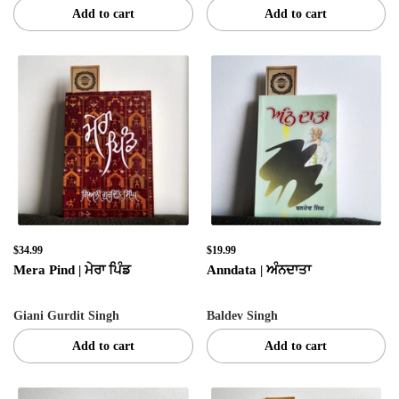
Add to cart
Add to cart
SIGN UP & UNLOCK
G​ET 10% OFF
ON YOUR FIRST ORDER
Don't Miss Out...
$34.99
$19.99
Mera Pind | ਮੇਰਾ ਪਿੰਡ
Anndata | ਅੰਨਦਾਤਾ
Giani Gurdit Singh
Baldev Singh
SIGN UP NOW!
Add to cart
Add to cart
No, thanks